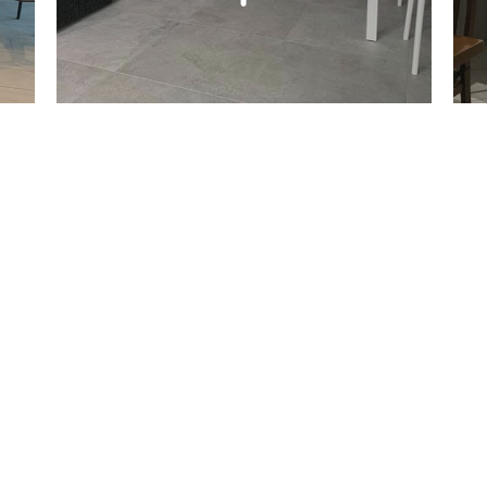
VUOI ARREDARE CASA?
EDI UNA CONS
CON UN ESPERT