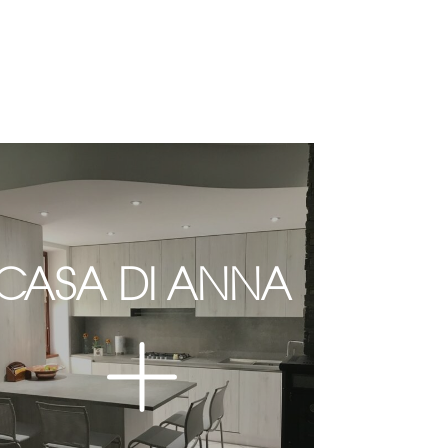
CASA DI ANNA
VA