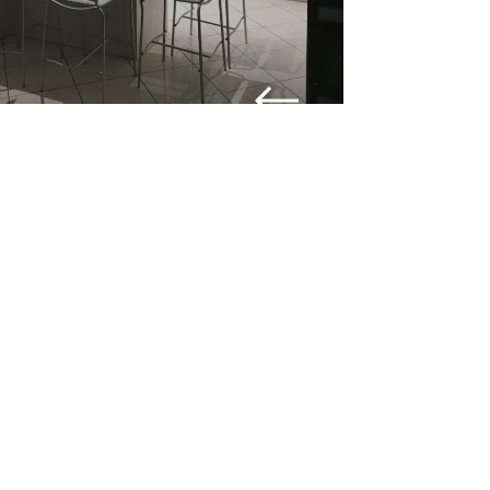
ULENZA
O